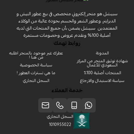
سبيشل هو متجر إلكتروني متخصص في بيع عطور النيش و
الديزاينر، وعطور الشعر والجسم بجودة عالية من الوكلاء
المعتمدين ‏ سبيشل يضمن بأن جميع المنتجات التي لديه
أصلية 100% ونقدم عروض وخصومات مستمرة
روابط تهمك
المدونة
عطرك غير موجود بالمتجر اطلبه
من هنا !
شهادة توثيق المتجر من المركز
السعودي للأعمال
سياسة الخصوصية
المنتجات أصلية 100٪
ما هي تسترات العطور !
سياسة الاستبدال والارجاع
السجل التجاري
خدمة العملاء
السجل التجاري
1010955022