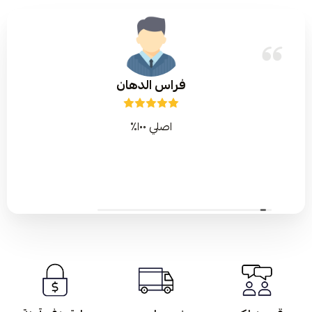
فراس الدهان
اصلي ١٠٠٪؜