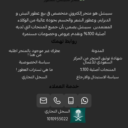
سبيشل هو متجر إلكتروني متخصص في بيع عطور النيش و
الديزاينر، وعطور الشعر والجسم بجودة عالية من الوكلاء
المعتمدين ‏ سبيشل يضمن بأن جميع المنتجات التي لديه
أصلية 100% ونقدم عروض وخصومات مستمرة
روابط تهمك
المدونة
عطرك غير موجود بالمتجر اطلبه
من هنا !
شهادة توثيق المتجر من المركز
السعودي للأعمال
سياسة الخصوصية
المنتجات أصلية 100٪
ما هي تسترات العطور !
سياسة الاستبدال والارجاع
السجل التجاري
خدمة العملاء
السجل التجاري
1010955022