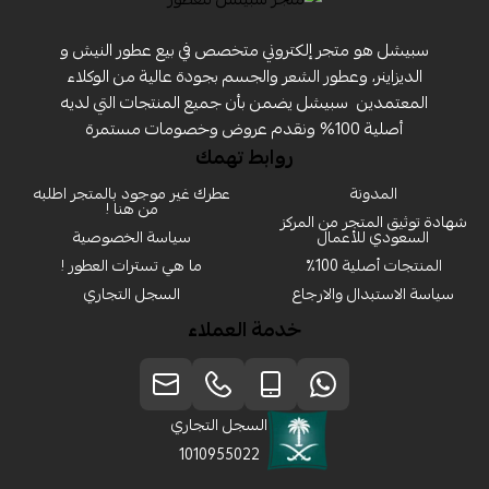
سبيشل هو متجر إلكتروني متخصص في بيع عطور النيش و
الديزاينر، وعطور الشعر والجسم بجودة عالية من الوكلاء
المعتمدين ‏ سبيشل يضمن بأن جميع المنتجات التي لديه
أصلية 100% ونقدم عروض وخصومات مستمرة
روابط تهمك
المدونة
عطرك غير موجود بالمتجر اطلبه
من هنا !
شهادة توثيق المتجر من المركز
السعودي للأعمال
سياسة الخصوصية
المنتجات أصلية 100٪
ما هي تسترات العطور !
سياسة الاستبدال والارجاع
السجل التجاري
خدمة العملاء
السجل التجاري
1010955022