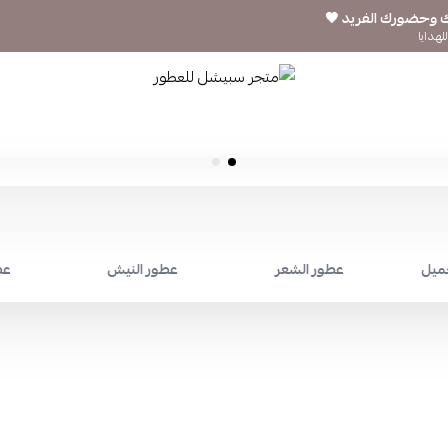
ك وحضورك الفريد 🖤
لهدايا
متجر سبيشل للعطور
جميل
عطور الشعر
عطور النيش
عط