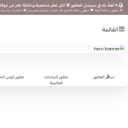
✨ أهلًا بك في سبيشل للعطور 🌸 لكل عطر شخصية وحكاية تعبّر عن ذوق
🌸 عطور نسائية أنيقة 🖤 عطور رجالية فاخرة 🌿 خيارات مميزة للجنسين 🎁 اختيارات مناسبة ل
القائمة
تساتر العطور
عطور البراندات
عطور الزمن ال
العالمية