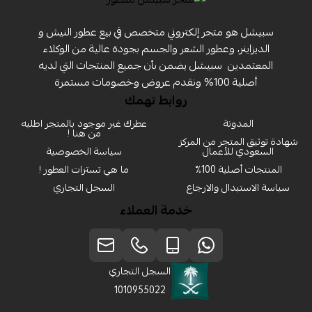
سبيشل هو متجر إلكتروني متخصص في بيع عطور النيش و
الديزاينر، وعطور الشعر والجسم بجودة عالية من الوكلاء
المعتمدين ‏ سبيشل يضمن بأن جميع المنتجات التي لديه
أصلية 100% ونقدم عروض وخصومات مستمرة
روابط تهمك
المدونة
عطرك غير موجود بالمتجر اطلبه
من هنا !
شهادة توثيق المتجر من المركز
السعودي للأعمال
سياسة الخصوصية
المنتجات أصلية 100٪
ما هي تسترات العطور !
سياسة الاستبدال والارجاع
السجل التجاري
خدمة العملاء
السجل التجاري
1010955022