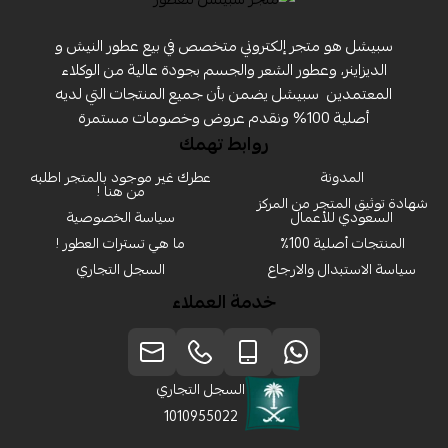
سبيشل هو متجر إلكتروني متخصص في بيع عطور النيش و
الديزاينر، وعطور الشعر والجسم بجودة عالية من الوكلاء
المعتمدين ‏ سبيشل يضمن بأن جميع المنتجات التي لديه
أصلية 100% ونقدم عروض وخصومات مستمرة
روابط تهمك
المدونة
عطرك غير موجود بالمتجر اطلبه
من هنا !
شهادة توثيق المتجر من المركز
السعودي للأعمال
سياسة الخصوصية
المنتجات أصلية 100٪
ما هي تسترات العطور !
سياسة الاستبدال والارجاع
السجل التجاري
خدمة العملاء
السجل التجاري
1010955022