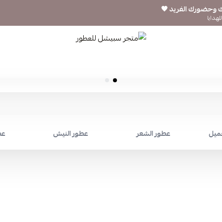
ك وحضورك الفريد 🖤
لهدايا
متجر سبيشل للعطور
جميل
عطور الشعر
عطور النيش
عط