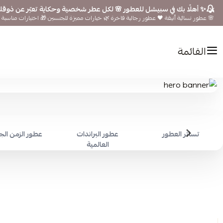
✨ أهلًا بك في سبيشل للعطور 🌸 لكل عطر شخصية وحكاية تعبّر عن ذوق
🌸 عطور نسائية أنيقة 🖤 عطور رجالية فاخرة 🌿 خيارات مميزة للجنسين 🎁 اختيارات مناسبة ل
القائمة
تساتر العطور
عطور البراندات
عطور الزمن ال
العالمية