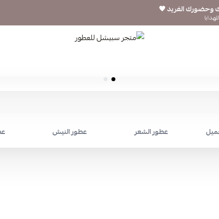
ك وحضورك الفريد 🖤
لهدايا
متجر سبيشل للعطور
جميل
عطور الشعر
عطور النيش
عط