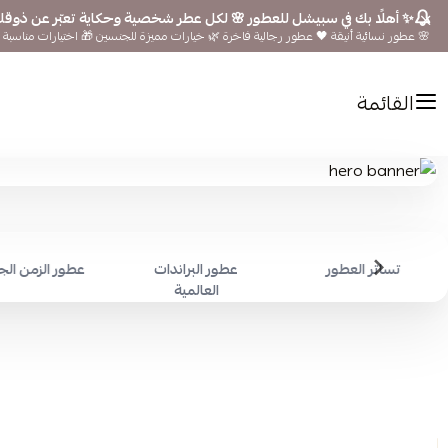
✨ أهلًا بك في سبيشل للعطور 🌸 لكل عطر شخصية وحكاية تعبّر عن ذوق
🌸 عطور نسائية أنيقة 🖤 عطور رجالية فاخرة 🌿 خيارات مميزة للجنسين 🎁 اختيارات مناسبة ل
القائمة
تساتر العطور
عطور البراندات
عطور الزمن ال
العالمية