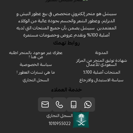
سبيشل هو متجر إلكتروني متخصص في بيع عطور النيش و
الديزاينر، وعطور الشعر والجسم بجودة عالية من الوكلاء
المعتمدين ‏ سبيشل يضمن بأن جميع المنتجات التي لديه
أصلية 100% ونقدم عروض وخصومات مستمرة
روابط تهمك
المدونة
عطرك غير موجود بالمتجر اطلبه
من هنا !
شهادة توثيق المتجر من المركز
السعودي للأعمال
سياسة الخصوصية
المنتجات أصلية 100٪
ما هي تسترات العطور !
سياسة الاستبدال والارجاع
السجل التجاري
خدمة العملاء
السجل التجاري
1010955022