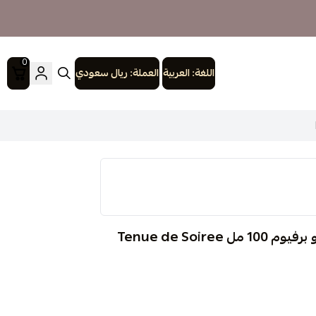
0
اللغة:
العربية
العملة:
ريال سعودي
جوتال باريس جوتال باريس تينو دي سواريه أو دو برفيوم 100 مل Tenue de Soiree