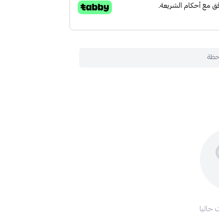
حظة
 حاليا