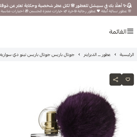
✨ أهلًا بك في سبيشل للعطور 🌸 لكل عطر شخصية وحكاية تعبّر عن ذوق
🌸 عطور نسائية أنيقة 🖤 عطور رجالية فاخرة 🌿 خيارات مميزة للجنسين 🎁 اختيارات مناسبة ل
القائمة
الرئيسية
عطور ـــ الديزاينر
جوتال باريس جوتال باريس تينو دي سواريه أو دو برفيوم 100 مل Tenue de Soiree Goutal 