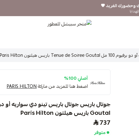
ك وحضورك الفريد 🖤
لهدايا
متجر سبيشل للعطور
باريس هيلتون Paris Hilton
أصلي 100%
اضغط هنا للمزيد من ماركة
PARIS HILTON
Goutal باريس هيلتون Paris Hilton
737
متوفر