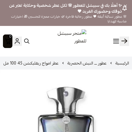
✨ أهلًا بك في سبيشل للعطور 🌸 لكل عطر شخصية وحكاية تعبّر عن
ذوقك وحضورك الفريد 🖤
🌸 عطور نسائية أنيقة 🖤 عطور رجالية فاخرة 🌿 خيارات مميزة للجنسين 🎁 اختيارات
مناسبة للهدايا
0
متجر سبيشل للعطور
الرئيسية
عطور ـــ النيش الحصرية
عطر امواج ريفليكشن 45 100 مل