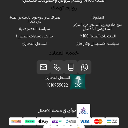
أصلية 100% ونقدم عروض وخصومات مستمرة
روابط تهمك
المدونة
عطرك غير موجود بالمتجر اطلبه
من هنا !
شهادة توثيق المتجر من المركز
السعودي للأعمال
سياسة الخصوصية
المنتجات أصلية 100٪
ما هي تسترات العطور !
سياسة الاستبدال والارجاع
السجل التجاري
خدمة العملاء
السجل التجاري
1010955022
موثّق في منصة الأعمال