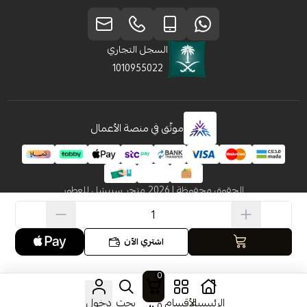
السجل التجاري
1010955022
موثّق في منصة الأعمال
الحقوق محفوظة | 2026
متجر سبيشل للعطور
اشتري الآن
0
الرئيسية
الأقسام
بحث
دخول
0