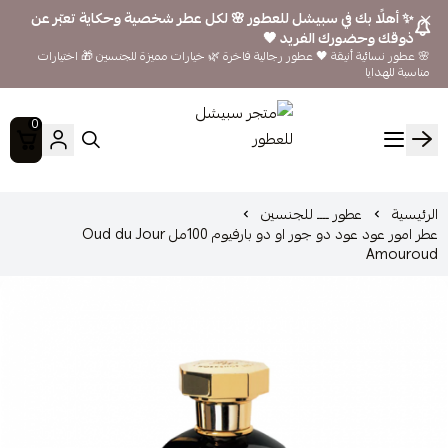
✨ أهلًا بك في سبيشل للعطور 🌸 لكل عطر شخصية وحكاية تعبّر عن
ذوقك وحضورك الفريد 🖤
🌸 عطور نسائية أنيقة 🖤 عطور رجالية فاخرة 🌿 خيارات مميزة للجنسين 🎁 اختيارات
مناسبة للهدايا
0
متجر سبيشل للعطور
الرئيسية
عطور ــــ للجنسين
عطر امور عود عود دو جور او دو بارفيوم 100مل Oud du Jour
Amouroud