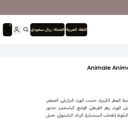
0
اللغة:
العربية
العملة:
ريال سعودي
198. إفتتاحية العطر الكزبرة, خشب الورد البرازيلي, الصفير,
 الورد, زهر القرنفل, الإيلنغ, الياسمين, جذور
لوط (طحلب السنديان), الزباد, الباتشولي, نجيل