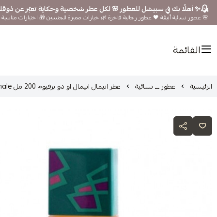
✨ أهلًا بك في سبيشل للعطور 🌸 لكل عطر شخصية وحكاية تعبّر عن ذوق
🌸 عطور نسائية أنيقة 🖤 عطور رجالية فاخرة 🌿 خيارات مميزة للجنسين 🎁 اختيارات مناسبة ل
القائمة
الرئيسية
عطور ـــ نسائية
عطر انيمال انيمال او دو برفيوم 200 مل Animale Animale