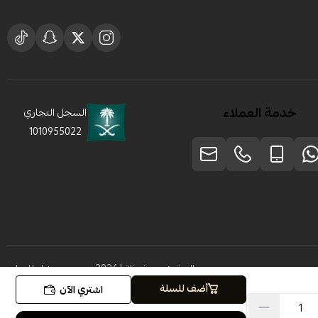
خدمة العملاء
السجل التجاري
1010955022
الحقوق محفوظة | 2026
متجر سبيشل للعطور
أضف للسلة
اشتري الآن