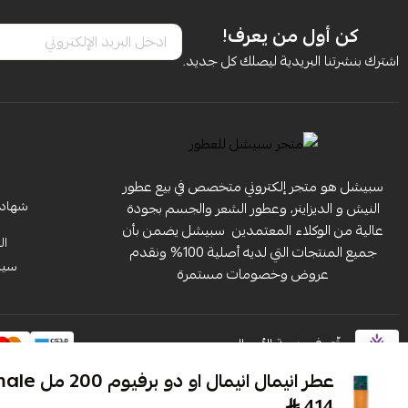
كن أول من يعرف!
اشترك بنشرتنا البريدية ليصلك كل جديد.
سبيشل هو متجر إلكتروني متخصص في بيع عطور
شهادة 
النيش و الديزاينر، وعطور الشعر والجسم بجودة
عالية من الوكلاء المعتمدين ‏ سبيشل يضمن بأن
ال
جميع المنتجات التي لديه أصلية 100% ونقدم
سياس
عروض وخصومات مستمرة
موثّق في منصة الأعمال
عطر انيمال انيمال او دو برفيوم 200 مل Animale Animale
414