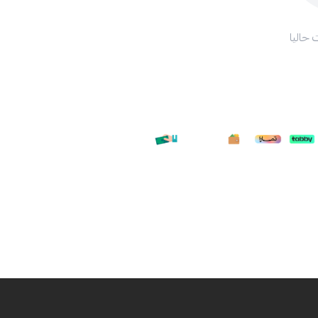
 حاليا