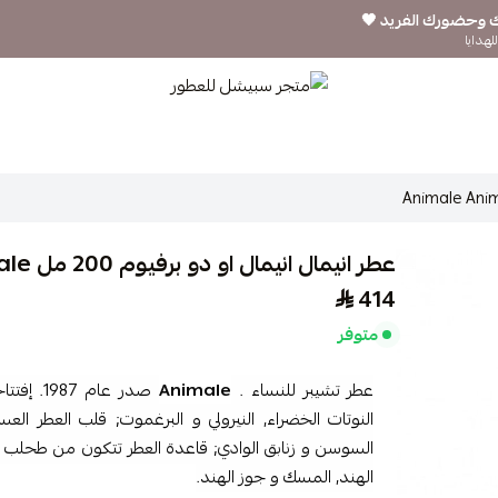
ك وحضورك الفريد 🖤
لهدايا
متجر سبيشل للعطور
عطر انيمال انيمال او دو برفيوم 200 مل Animale Animale
414
متوفر
عطر تشيبر للنساء .
Animale
صدر عام 7
النوتات الخضراء, النيرولي و البرغموت; قلب العطر العسل,
السوسن و زنابق الوادي; قاعدة العطر تتكون من طحلب الب
الهند, المسك و جوز الهند.