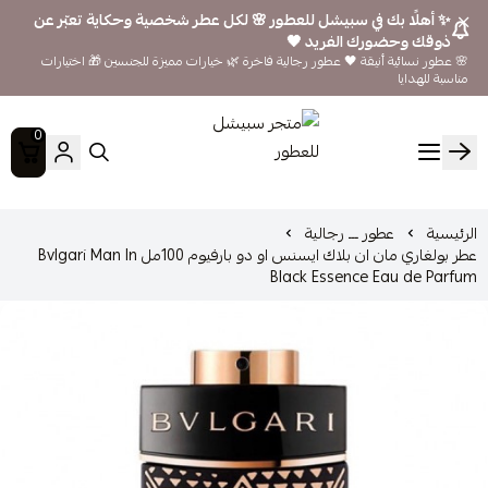
✨ أهلًا بك في سبيشل للعطور 🌸 لكل عطر شخصية وحكاية تعبّر عن
ذوقك وحضورك الفريد 🖤
🌸 عطور نسائية أنيقة 🖤 عطور رجالية فاخرة 🌿 خيارات مميزة للجنسين 🎁 اختيارات
مناسبة للهدايا
0
متجر سبيشل للعطور
الرئيسية
عطور ـــ رجالية
عطر بولغاري مان ان بلاك ايسنس او دو بارفيوم 100مل Bvlgari Man In
Black Essence Eau de Parfum