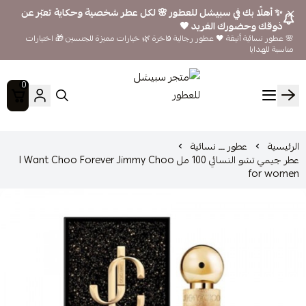
✨ أهلًا بك في سبيشل للعطور 🌸 لكل عطر شخصية وحكاية تعبّر عن
ذوقك وحضورك الفريد 🖤
🌸 عطور نسائية أنيقة 🖤 عطور رجالية فاخرة 🌿 خيارات مميزة للجنسين 🎁 اختيارات
مناسبة للهدايا
0
متجر سبيشل للعطور
الرئيسية
عطور ـــ نسائية
عطر جيمي تشو النسائي 100 مل I Want Choo Forever Jimmy Choo
for women