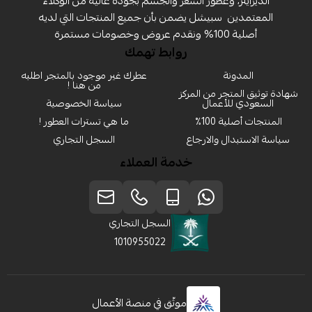
الديزاينر، وعطور الشعر والجسم بجودة عالية من الوكلاء
المعتمدين ‏ سبيشل يضمن بأن جميع المنتجات التي لديه
أصلية 100% ونقدم عروض وخصومات مستمرة
روابط تهمك
المدونة
عطرك غير موجود بالمتجر اطلبه
من هنا !
شهادة توثيق المتجر من المركز
السعودي للأعمال
سياسة الخصوصية
المنتجات أصلية 100٪
ما هي تسترات العطور !
سياسة الاستبدال والارجاع
السجل التجاري
خدمة العملاء
السجل التجاري
1010955022
موثّق في منصة الأعمال