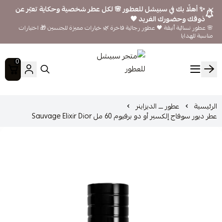
✨ أهلًا بك في سبيشل للعطور 🌸 لكل عطر شخصية وحكاية تعبّر عن
ذوقك وحضورك الفريد 🖤
🌸 عطور نسائية أنيقة 🖤 عطور رجالية فاخرة 🌿 خيارات مميزة للجنسين 🎁 اختيارات
مناسبة للهدايا
0
متجر سبيشل للعطور
الرئيسية
عطور ـــ الديزاينر
عطر ديور سوفاج إلكسير أو دو برفيوم 60 مل Sauvage Elixir Dior