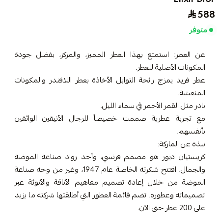
588
متوفر
عن العطر: استمتع بهذا العطر المميز، والمركز، بفضل جودة
المكونات الأصلية للعطر.
عطر فريد يمزج رائحة التوابل الأخاذة بعطر اللافندر والمكونات
المنعشة.
نادر مثل القمر الأحمر في سماء الليل.
مع تجربة عطرية صممت خصيصاً للرجال الأنيقين الواثقين
بأنفسهم.
نبذة عن الماركة:
كريستيان ديور هو مصمم فرنسي، وأحد رواد صناعة الموضة
والجمال. افتتح شكرته الخاصة عام 1947، وغير من وجه صناعة
الموضة من خلال إعادة تصميم مفاهيم الأناقة والأنوثة عبر
تصميماته وعطوره. تضم قائمة العطور التي أطلقتها شركته ما يزيد
على 200 عطر حتى الآن.