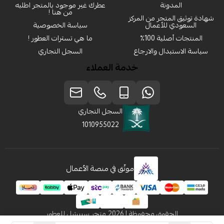
المدونة
عطرك غير موجود بالمتجر اطلبه
من هنا !
شهادة توثيق المتجر من المركز
السعودي للأعمال
سياسة الخصوصية
المنتجات أصلية 100٪
ما هي تسترات العطور !
سياسة الاستبدال والارجاع
السجل التجاري
خدمة العملاء
السجل التجاري
1010955022
موثّق في منصة الأعمال
الحقوق محفوظة | 2026
متجر سبيشل للعطور