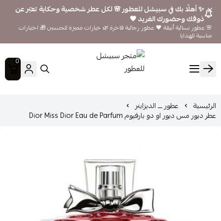
✨ أهلًا بك في سبيشل للعطور 🌸 لكل عطر شخصية وحكاية تعبّر عن
ذوقك وحضورك الفريد 🖤
🌸 عطور نسائية أنيقة 🖤 عطور رجالية فاخرة 🌿 خيارات مميزة للجنسين 🎁 اختيارات
مناسبة للهدايا
0
متجر سبيشل للعطور
الرئيسية
عطور ـــ الديزاينر
عطر ديور مس ديور او دو بارفيوم Dior Miss Dior Eau de Parfum