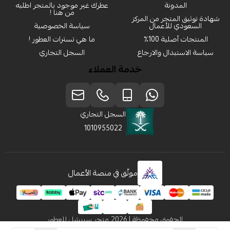
المدونة
عطرك غير موجود بالمتجر اطلبه
من هنا !
شهادة توثيق المتجر من المركز
السعودي للأعمال
سياسة الخصوصية
المنتجات أصلية 100٪
ما هي تسترات العطور !
سياسة الاستبدال والارجاع
السجل التجاري
خدمة العملاء
السجل التجاري
1010955022
موثّق في منصة الأعمال
الحقوق محفوظة | 2026
متجر سبيشل للعطور