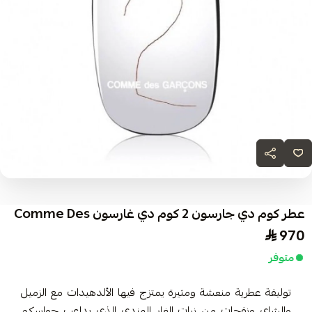
عطر كوم دي جارسون 2 كوم دي غارسون Comme Des
970
متوفر
توليفة عطرية منعشة ومثيرة يمتزج فيها الألدهيدات مع الزميل
والشاي ونفحات من نبات الغار الهندي الذي يداعب حواسكم