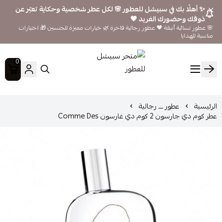
✨ أهلًا بك في سبيشل للعطور 🌸 لكل عطر شخصية وحكاية تعبّر عن
ذوقك وحضورك الفريد 🖤
🌸 عطور نسائية أنيقة 🖤 عطور رجالية فاخرة 🌿 خيارات مميزة للجنسين 🎁 اختيارات
مناسبة للهدايا
0
متجر سبيشل للعطور
الرئيسية
عطور ـــ رجالية
عطر كوم دي جارسون 2 كوم دي غارسون Comme Des