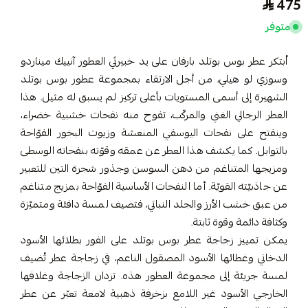
475
متوفر
اُبتكر عطر بوس بوتلد بارفان على يد خبيرتَي العطور آنييك ميناردو
وسوزي لو هيلي، من أجل الارتقاء بمجموعة عطور بوس بوتلد
الشهيرة إلى أسمى المستويات بأعلى تركيز لم يسبق له مثيل. هذا
العطر الرجالي الغني والمركّب، تفوح منه نفحات خشبية خضراء،
وينفتح على نفحات اليوسفي المنعشة وزيوت البخور الفوّاحة
بالتوابل. كما يكشف هذا العطر عن عمقه وقوّته بنفحاته الوسطى
ومزيجها المتناغم من دهن السوسن وجذور شجرة التين للتعبير
عن جاذبيّته القويّة. أما النفحات الأساسية الفوّاحة بمزيج متناغم
من عبق خشب الأرز والجلد النباتي، فتضيف لمسة دافئة ومتميّزة
وكثافة دائمة وقوة ثابتة.
يمكن تمييز زجاجة عطر بوس بوتلد على الفور بطلائها الأسود
الدخاني وغطائها الأسود المصقول الناعم، في زجاجة عطر تُضيف
لمسة جريئة إلى مجموعة العطور هذه. تزدان الزجاجة وغلافها
الخارجي الأسود غير اللامع بزخرفة ذهبية لامعة تعبّر عن عطر