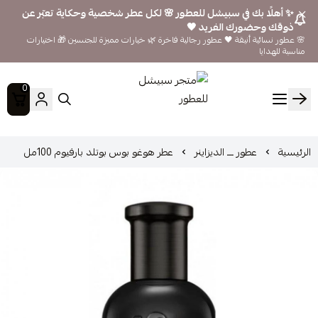
✨ أهلًا بك في سبيشل للعطور 🌸 لكل عطر شخصية وحكاية تعبّر عن
ذوقك وحضورك الفريد 🖤
🌸 عطور نسائية أنيقة 🖤 عطور رجالية فاخرة 🌿 خيارات مميزة للجنسين 🎁 اختيارات
مناسبة للهدايا
0
متجر سبيشل للعطور
الرئيسية
عطور ـــ الديزاينر
عطر هوغو بوس بوتلد بارفيوم 100مل