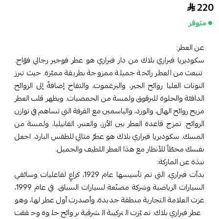
220
متوفر
عن العطر:
سكوديريا فيراري بلاك من دار فيراري هو عطر فوجير رجالي فوّاح.
تنبعث من العطر رائحة جميلة ممزوجة بطريقة مميّزة. حيث تبرز
النوتات العليا روائح الجير، والبرغموت، والتفاح إضافةً إلى الروائح
الدافئة والحلوة للبرقوق ولمسة من الحمضيات. ويظهر قلب العطر
مزيج روائح الهال، والورد، والياسمين مع القرفة التي تساهم في توازن
الروائح. تمزج قاعدة العطر بين الأرز، والعنبر، الفانيليا، ولمسة من
المسك. سكوديريا فيراري بلاك هو عطرٌ مثالي للطقس البارد. اجعل
نفسك محطّاً للأنظار مع هذا العطر اللطيف والجميل.
نبذة عن الماركة:
بدأت فيراري، التي تم تأسيسها عام 1929، كراعٍ لفاعليات وسائقي
السيارات الرياضية وشركة مصنّعة لسيارات السباق. في عام 1999،
غزت العلامة التجارية منطقة جديدة، وأصدرت أول عطر لها، وهو
عطر فيراري بلاك. تميّزت التركيبة الشرقية بروائح حلوة وحققت