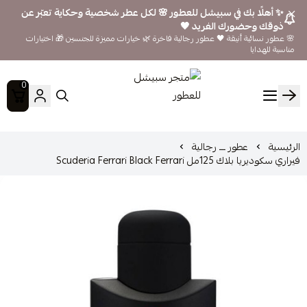
✨ أهلًا بك في سبيشل للعطور 🌸 لكل عطر شخصية وحكاية تعبّر عن
ذوقك وحضورك الفريد 🖤
🌸 عطور نسائية أنيقة 🖤 عطور رجالية فاخرة 🌿 خيارات مميزة للجنسين 🎁 اختيارات
مناسبة للهدايا
0
متجر سبيشل للعطور
الرئيسية
عطور ـــ رجالية
فيراري سكوديريا بلاك 125مل Scuderia Ferrari Black Ferrari