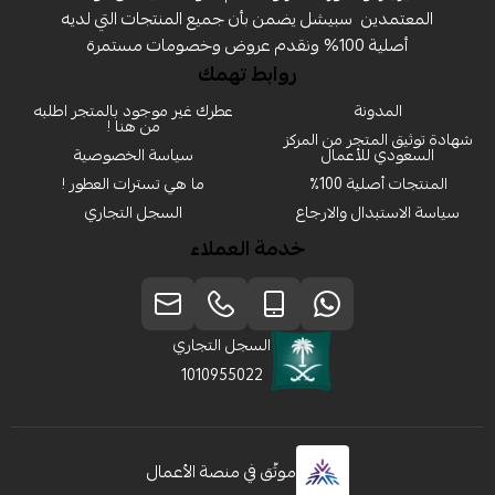
المعتمدين ‏ سبيشل يضمن بأن جميع المنتجات التي لديه
أصلية 100% ونقدم عروض وخصومات مستمرة
روابط تهمك
المدونة
عطرك غير موجود بالمتجر اطلبه
من هنا !
شهادة توثيق المتجر من المركز
السعودي للأعمال
سياسة الخصوصية
المنتجات أصلية 100٪
ما هي تسترات العطور !
سياسة الاستبدال والارجاع
السجل التجاري
خدمة العملاء
السجل التجاري
1010955022
موثّق في منصة الأعمال