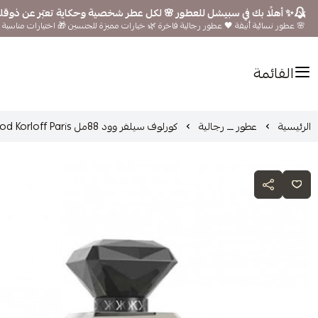
✨ أهلًا بك في سبيشل للعطور 🌸 لكل عطر شخصية وحكاية تعبّر عن ذوق
🌸 عطور نسائية أنيقة 🖤 عطور رجالية فاخرة 🌿 خيارات مميزة للجنسين 🎁 اختيارات مناسبة ل
القائمة
الرئيسية
عطور ـــ رجالية
كورلوف سيلفر وود 88مل Silver Wood Korloff Paris