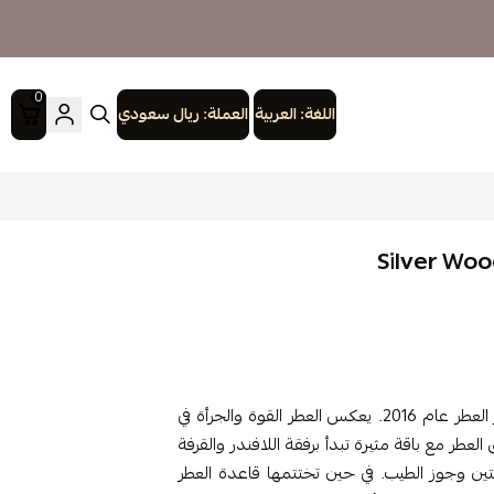
0
اللغة:
العربية
العملة:
ريال سعودي
يناسب هذا العطر برائحته الخشبية الرجال والنساء، صدر العطر عام 2016. يعكس العطر القوة والجرأة في
لعطر مع باقة مثيرة تبدأ برفقة اللافندر والقرفة
التين وجوز الطيب. في حين تختتمها قاعدة العطر