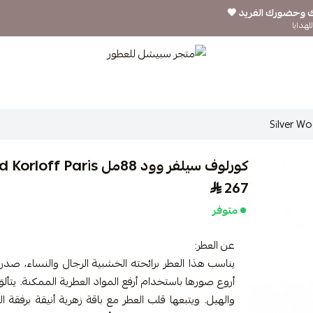
ك وحضورك الفريد 🖤
لهدايا
متجر سبيشل للعطور
كورلوف سيلفر وود 88مل Silver Wood Korloff Paris
267
متوفر
عن العطر:
أروع صورها باستخدام أرفع المواد العطرية الممكنة. يتألق ا
والهيل. ويتبعها قلب العطر مع باقة زهرية أنيقة برفقة 