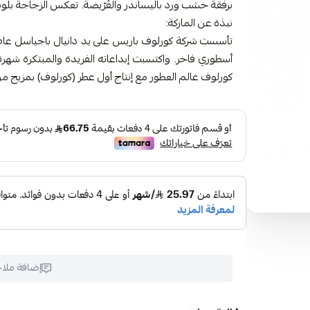
برفقة خشب ورد باليساندر والقُرّيضة. تعكس الزجاجة بلو
نبذة عن الماركة:
أسطوري فاخر. واكتسبت إبداعاته الفريدة والمبتكرة شه
كورلوف عالم العطور مع إنتاج أول عطر (كورلوف) بمزيج من ا
إضافة ملا