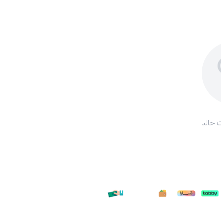
 حاليا