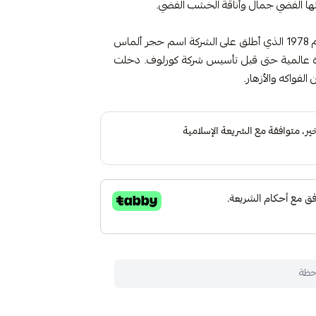
نها الفضي جمال وأناقة الخشب الفضي.
تأسست شركة كورلوف باريس على يد دانيال باجياسل عام 1978 الذي أطلق على الشركة اسم حجر ألماس
رة عالمية حتى قبل تأسيس شركة كورلوف. دخلت
لفواكه والأزهار.
حظة