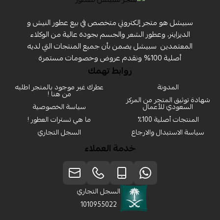
سبيشل هو متجر إلكتروني متخصص في بيع عطور النيش و
الديزاينر، وعطور الشعر والجسم بجودة عالية من الوكلاء
المعتمدين ‏ سبيشل يضمن بأن جميع المنتجات التي لديه
أصلية 100% ونقدم عروض وخصومات مستمرة
روابط تهمك
المدونة
عطرك غير موجود بالمتجر اطلبه
من هنا !
شهادة توثيق المتجر من المركز
السعودي للأعمال
سياسة الخصوصية
المنتجات أصلية 100٪
ما هي تسترات العطور !
سياسة الاستبدال والارجاع
السجل التجاري
خدمة العملاء
السجل التجاري
1010955022