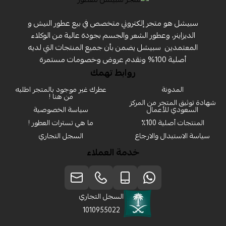
سبيشل هو متجر إلكتروني متخصص في بيع عطور النيش و
الديزاينر، وعطور الشعر والجسم بجودة عالية من الوكلاء
المعتمدين ‏ سبيشل يضمن بأن جميع المنتجات التي لديه
أصلية 100% ونقدم عروض وخصومات مستمرة
روابط تهمك
المدونة
عطرك غير موجود بالمتجر اطلبه
من هنا !
شهادة توثيق المتجر من المركز
السعودي للأعمال
سياسة الخصوصية
المنتجات أصلية 100٪
ما هي تسترات العطور !
سياسة الاستبدال والارجاع
السجل التجاري
خدمة العملاء
السجل التجاري
1010955022