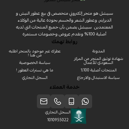
سبيشل هو متجر إلكتروني متخصص في بيع عطور النيش و
الديزاينر، وعطور الشعر والجسم بجودة عالية من الوكلاء
المعتمدين ‏ سبيشل يضمن بأن جميع المنتجات التي لديه
أصلية 100% ونقدم عروض وخصومات مستمرة
روابط تهمك
المدونة
عطرك غير موجود بالمتجر اطلبه
من هنا !
شهادة توثيق المتجر من المركز
السعودي للأعمال
سياسة الخصوصية
المنتجات أصلية 100٪
ما هي تسترات العطور !
سياسة الاستبدال والارجاع
السجل التجاري
خدمة العملاء
السجل التجاري
1010955022