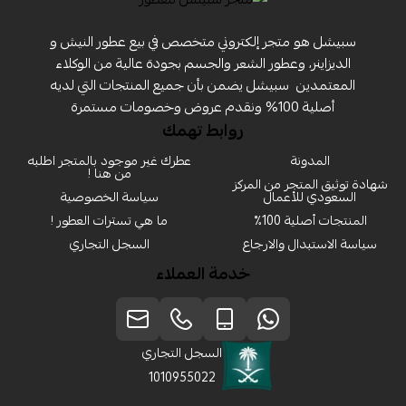
سبيشل هو متجر إلكتروني متخصص في بيع عطور النيش و
الديزاينر، وعطور الشعر والجسم بجودة عالية من الوكلاء
المعتمدين ‏ سبيشل يضمن بأن جميع المنتجات التي لديه
أصلية 100% ونقدم عروض وخصومات مستمرة
روابط تهمك
المدونة
عطرك غير موجود بالمتجر اطلبه
من هنا !
شهادة توثيق المتجر من المركز
السعودي للأعمال
سياسة الخصوصية
المنتجات أصلية 100٪
ما هي تسترات العطور !
سياسة الاستبدال والارجاع
السجل التجاري
خدمة العملاء
السجل التجاري
1010955022