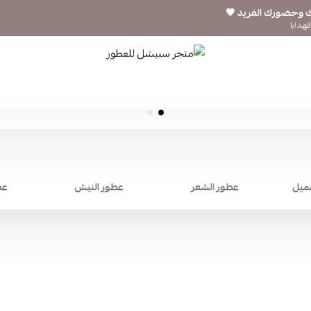
ك وحضورك الفريد 🖤
لهدايا
متجر سبيشل للعطور
جميل
عطور الشعر
عطور النيش
عط