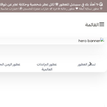
✨ أهلًا بك في سبيشل للعطور 🌸 لكل عطر شخصية وحكاية تعبّر عن ذوق
🌸 عطور نسائية أنيقة 🖤 عطور رجالية فاخرة 🌿 خيارات مميزة للجنسين 🎁 اختيارات مناسبة ل
القائمة
تساتر العطور
عطور البراندات
عطور الزمن ال
العالمية