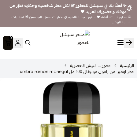
✨ أهلًا بك في سبيشل للعطور 🌸 لكل عطر شخصية وحكاية تعبّر عن
ذوقك وحضورك الفريد 🖤
🌸 عطور نسائية أنيقة 🖤 عطور رجالية فاخرة 🌿 خيارات مميزة للجنسين 🎁 اختيارات
مناسبة للهدايا
0
متجر سبيشل للعطور
الرئيسية
عطور ـــ النيش الحصرية
عطر اومبرا من رامون مونيغال 100 مل umbra ramon monegal