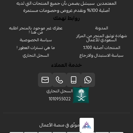
المعتمدين ‏ سبيشل يضمن بأن جميع المنتجات التي لديه
أصلية 100% ونقدم عروض وخصومات مستمرة
روابط تهمك
المدونة
عطرك غير موجود بالمتجر اطلبه
من هنا !
شهادة توثيق المتجر من المركز
السعودي للأعمال
سياسة الخصوصية
المنتجات أصلية 100٪
ما هي تسترات العطور !
سياسة الاستبدال والارجاع
السجل التجاري
خدمة العملاء
السجل التجاري
1010955022
موثّق في منصة الأعمال