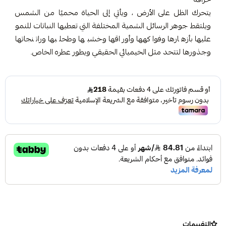
يتحرك الظل على الأرض ، ويأتي إلى الحياة محميًا من الشمس
ويلتقط جوهر الرسائل الشمية المختلفة التي تعطيها النباتات للنمو
عليها بأزهارها وفواكهها وأوراقها وخشبها وطحلبها وراتنجاتها
وجذورها لتتحد مثل الخيميائي الحقيقي ويطور عطره الخاص.
التقييمات