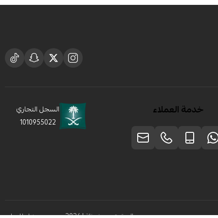
خدمة العملاء
السجل التجاري
1010955022
الحقوق محفوظة | 2026
متجر سبيشل للعطور