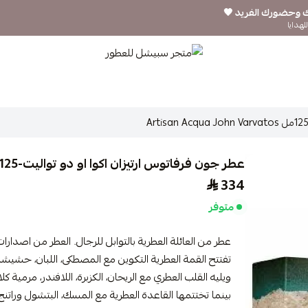
ك وحضورك الفريد 🖤
لهدايا
متجر سبيشل للعطور
عطر جون فرفاتوس ارتيزان اكوا او دو تواليت-125مل Artisan Acqua John Varvatos
334
متوفر
عطر من العائلة العطرية بالتوابل للرجال. العطر من اصدارات عام
تفتتح القمة العطرية التكوين مع المصطكى، اللبان، حشيشة ا
ويليه القلب العطري مع الريحان، الكزبرة، اللافندر، مرمية كل
بينما تختتمها القاعدة العطرية مع المسك، البتشول وراتنج 