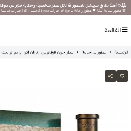
✨ أهلًا بك في سبيشل للعطور 🌸 لكل عطر شخصية وحكاية تعبّر عن ذوق
🌸 عطور نسائية أنيقة 🖤 عطور رجالية فاخرة 🌿 خيارات مميزة للجنسين 🎁 اختيارات مناسبة ل
القائمة
الرئيسية
عطور ـــ رجالية
عطر جون فرفاتوس ارتيزان اكوا او دو تواليت-125مل Artisan Acqua John Varvatos