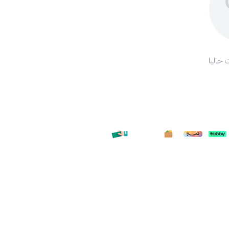
 حاليا