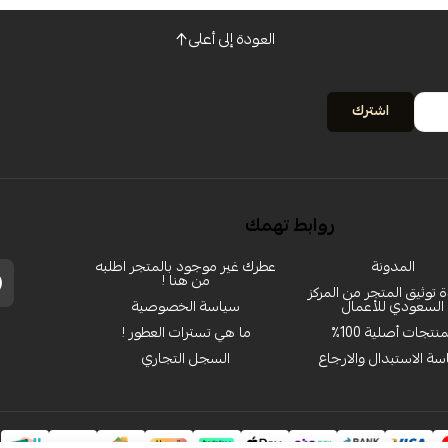
العودة إلى أعلى
اشترك
روابط تهمك
المدونة
عطرك غير موجود بالمتجر اطلبه
من هنا !
توثيق المتجر من المركز
السعودي للأعمال
سياسة الخصوصية
منتجات أصلية 100٪
ما هي تسترات العطور !
ة الاستبدال والارجاع
السجل التجاري