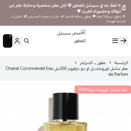
✨ أهلًا بك في سبيشل للعطور 🌸 لكل عطر شخصية وحكاية تعبّر عن
ذوقك وحضورك الفريد 🖤
🌸 عطور نسائية أنيقة 🖤 عطور رجالية فاخرة 🌿 خيارات مميزة للجنسين 🎁 اختيارات
مناسبة للهدايا
0
متجر سبيشل للعطور
الرئيسية
عطور ـــ الديزاينر
عطر شانيل كورومانديل او دو بارفيوم 200مل Chanel Coromandel Eau
de Parfum
عطر شانيل كورومانديل200ml