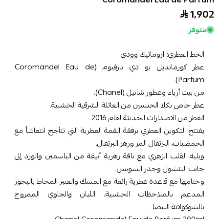
Coromandel Eau de Parfum
1,902
متوفر
الخط العطري: اروماتيك وودي
عطر كورمانديل يو دي بارفيوم (Coromandel Eau de
Parfum).
من بيت أزياء وعطور شانيل (Chanel).
عطر خاص بكلا الجنسين من العائلة الشرقية الخشبية.
العطر من الاصدارات الحديثة لعام 2016.
يفتتح التكوين العطري برفقة القمة العطرية التي تتأجج انتعاشاً مع
الحمضيات، البرتقال المر وزهر البرتقال.
ويليه القلب الزهري مع باقة زهرية أنيقة من الياسمين والورد إلى
جانب البتشول وجذر السوسن.
وختامها مع قاعدة عطرية رائعة مع المسك والعنبر المحاط بالبخور
المدعم بالملاحظات الخشبية، اللبان والجاوي الممزوج
بالشوكولاتة البيضا .