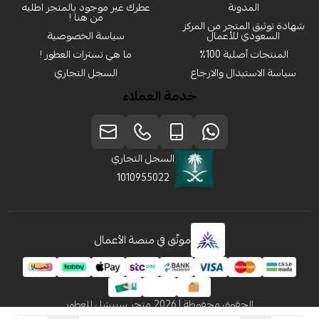
المدونة
عطرك غير موجود بالمتجر اطلبه
من هنا !
شهادة توثيق المتجر من المركز
السعودي للأعمال
سياسة الخصوصية
المنتجات أصلية 100٪
ما هي تسترات العطور !
سياسة الاستبدال والارجاع
السجل التجاري
خدمة العملاء
السجل التجاري
1010955022
موثّق في منصة الأعمال
الحقوق محفوظة | 2026
متجر سبيشل للعطور